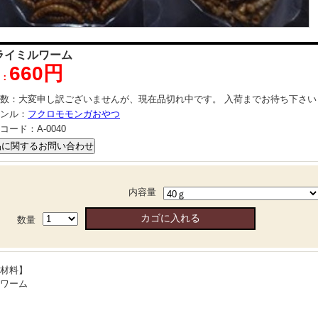
ライミルワーム
660円
：
数：
大変申し訳ございませんが、現在品切れ中です。 入荷までお待ち下さい
ンル：
フクロモモンガおやつ
コード：
A-0040
内容量
数量
材料】
ワーム