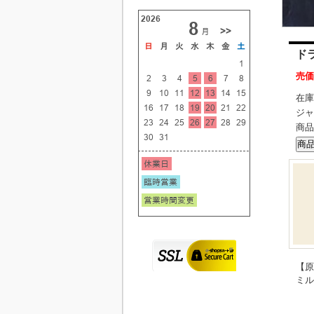
ド
売価
在庫
ジャ
商品
【原
ミル