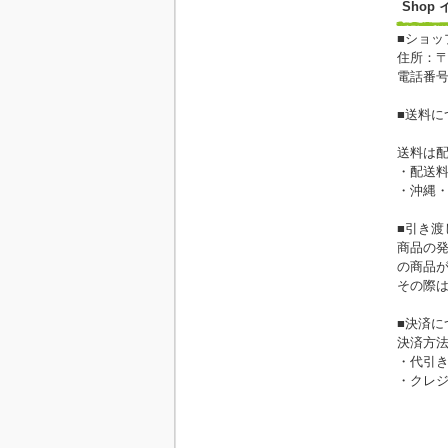
Shop
■ショッ
住所：〒2
電話番号・
■送料に
送料は
・配送料
・沖縄・
■引き渡
商品の
の商品
その際
■決済に
決済方
・代引き
・クレジット