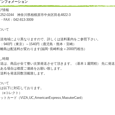
 インフォメーション
プ情報
52-0244 神奈川県相模原市中央区田名4822-3
FAX：042-813-3009
ついて
配送地域により異なりますので、詳しくは送料案内をご参照下さい。
：940円（東京）～1540円（鹿児島・熊本・宮崎）
離島は配送料が変わります(福岡･長崎料金＋2000円相当）
し時期
発送は、商品が全て整い次第発送させて頂きます。（基本１週間程） 先に発送
がある場合は都度ご連絡をお願い致します。
は送料を発送回数頂戴致します。
ついて
法は以下に対応しております。
（eコレクト）
カード（VIZA,UC,AmericanExpress,MasuterCard）