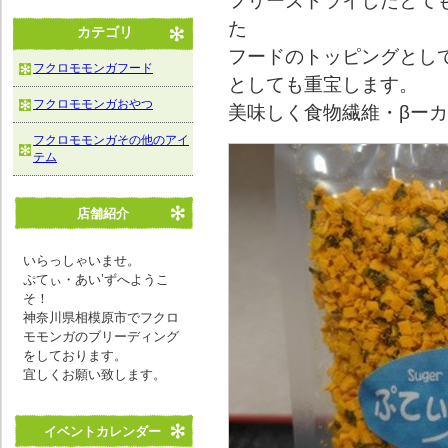
フリーズドライしたとて
た
カテゴリ
フードのトッピングとし
フクロモモンガフード
としても重宝します。
フクロモモンガおやつ
美味しく食物繊維・βー
フクロモモンガその他のアイ
テム
店舗紹介
いらっしゃいませ。
ぷてぃ・あい’ずへようこ
そ！
神奈川県相模原市でフクロ
モモンガのブリーディング
をしております。
宜しくお願い致します。
イベントカレンダー