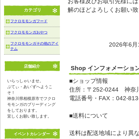
お客様及びお取引先様には
解のほどよろしくお願い致
カテゴリ
フクロモモンガフード
フクロモモンガおやつ
フクロモモンガその他のアイ
2026年6月12日
テム
店舗紹介
Shop インフォメーショ
■ショップ情報
いらっしゃいませ。
ぷてぃ・あい’ずへようこ
住所：〒252-0244 神
そ！
電話番号・FAX：042-813-
神奈川県相模原市でフクロ
モモンガのブリーディング
をしております。
■送料について
宜しくお願い致します。
送料は配送地域により異
イベントカレンダー