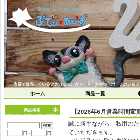
当店で販売しているフクロモモンガフード・おやつ・ポーチのショッ
ホーム
商品一覧
商品検索
【2026年6月営業時間
誠に勝手ながら、私用のた
ていただきます。
円～
円